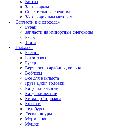
Винты
З/ч к лодкам
Спасательные средства
З/ч к лодочным моторам
Запчасти к снегоходам
Буран
Запчасти на импортные снегоходы
Рысь
Тайга
Рыбалка
Блесны
Бокоплавы
Булер
Вертлюги, карабины, кольца
Воблеры
Все для нахлыста
Груза,Джиг-головки
Катушки зимние
Катушки летние
Кивки , Сторожки
Крючки
Ледобуры
Леска, шнуры
Мормышки
Мушки