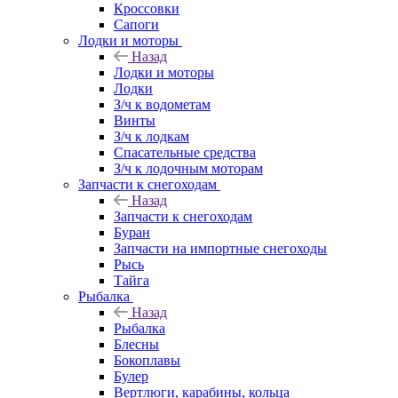
Кроссовки
Сапоги
Лодки и моторы
Назад
Лодки и моторы
Лодки
З/ч к водометам
Винты
З/ч к лодкам
Спасательные средства
З/ч к лодочным моторам
Запчасти к снегоходам
Назад
Запчасти к снегоходам
Буран
Запчасти на импортные снегоходы
Рысь
Тайга
Рыбалка
Назад
Рыбалка
Блесны
Бокоплавы
Булер
Вертлюги, карабины, кольца