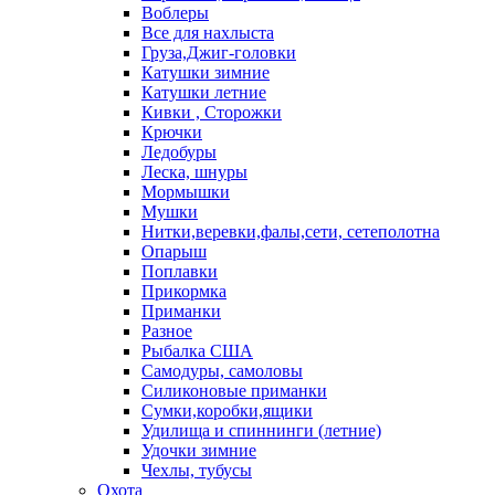
Воблеры
Все для нахлыста
Груза,Джиг-головки
Катушки зимние
Катушки летние
Кивки , Сторожки
Крючки
Ледобуры
Леска, шнуры
Мормышки
Мушки
Нитки,веревки,фалы,сети, сетеполотна
Опарыш
Поплавки
Прикормка
Приманки
Разное
Рыбалка США
Самодуры, самоловы
Силиконовые приманки
Сумки,коробки,ящики
Удилища и спиннинги (летние)
Удочки зимние
Чехлы, тубусы
Охота