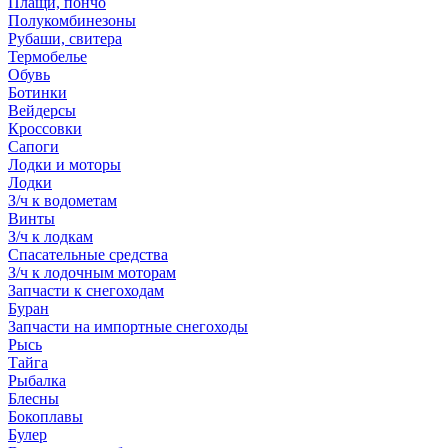
Плащи, пончо
Полукомбинезоны
Рубаши, свитера
Термобелье
Обувь
Ботинки
Вейдерсы
Кроссовки
Сапоги
Лодки и моторы
Лодки
З/ч к водометам
Винты
З/ч к лодкам
Спасательные средства
З/ч к лодочным моторам
Запчасти к снегоходам
Буран
Запчасти на импортные снегоходы
Рысь
Тайга
Рыбалка
Блесны
Бокоплавы
Булер