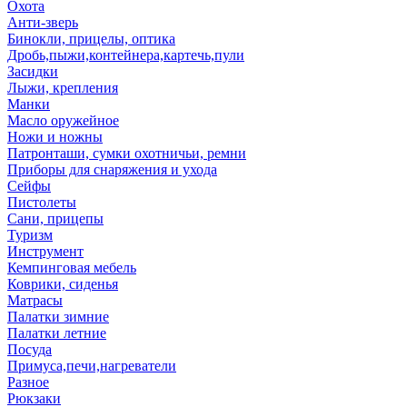
Охота
Анти-зверь
Бинокли, прицелы, оптика
Дробь,пыжи,контейнера,картечь,пули
Засидки
Лыжи, крепления
Манки
Масло оружейное
Ножи и ножны
Патронташи, сумки охотничьи, ремни
Приборы для снаряжения и ухода
Сейфы
Пистолеты
Сани, прицепы
Туризм
Инструмент
Кемпинговая мебель
Коврики, сиденья
Матрасы
Палатки зимние
Палатки летние
Посуда
Примуса,печи,нагреватели
Разное
Рюкзаки