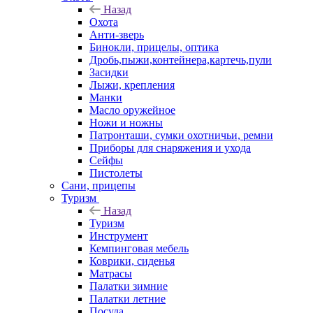
Назад
Охота
Анти-зверь
Бинокли, прицелы, оптика
Дробь,пыжи,контейнера,картечь,пули
Засидки
Лыжи, крепления
Манки
Масло оружейное
Ножи и ножны
Патронташи, сумки охотничьи, ремни
Приборы для снаряжения и ухода
Сейфы
Пистолеты
Сани, прицепы
Туризм
Назад
Туризм
Инструмент
Кемпинговая мебель
Коврики, сиденья
Матрасы
Палатки зимние
Палатки летние
Посуда