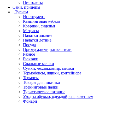
Пистолеты
Сани, прицепы
Туризм
Инструмент
Кемпинговая мебель
Коврики, сиденья
Матрасы
Палатки зимние
Палатки летние
Посуда
Примуса,печи,нагреватели
Разное
Рюкзаки
Спальные мешки
Сумки, чехлы,компр. мешки
Термобоксы, ящики, контейнера
Термосы
Товары для пикника
Трекинговые палки
Туристическое питание
Уход за обувью, одеждой, снаряжением
Фонари