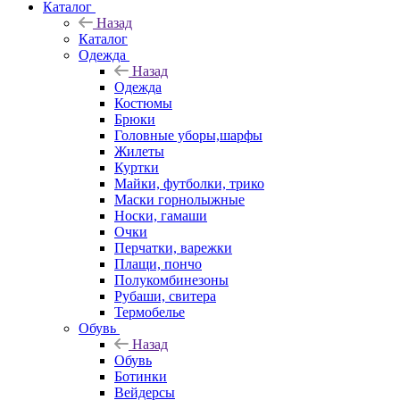
Каталог
Назад
Каталог
Одежда
Назад
Одежда
Костюмы
Брюки
Головные уборы,шарфы
Жилеты
Куртки
Майки, футболки, трико
Маски горнолыжные
Носки, гамаши
Очки
Перчатки, варежки
Плащи, пончо
Полукомбинезоны
Рубаши, свитера
Термобелье
Обувь
Назад
Обувь
Ботинки
Вейдерсы