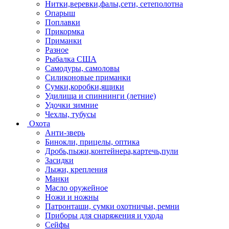
Нитки,веревки,фалы,сети, сетеполотна
Опарыш
Поплавки
Прикормка
Приманки
Разное
Рыбалка США
Самодуры, самоловы
Силиконовые приманки
Сумки,коробки,ящики
Удилища и спиннинги (летние)
Удочки зимние
Чехлы, тубусы
Охота
Анти-зверь
Бинокли, прицелы, оптика
Дробь,пыжи,контейнера,картечь,пули
Засидки
Лыжи, крепления
Манки
Масло оружейное
Ножи и ножны
Патронташи, сумки охотничьи, ремни
Приборы для снаряжения и ухода
Сейфы