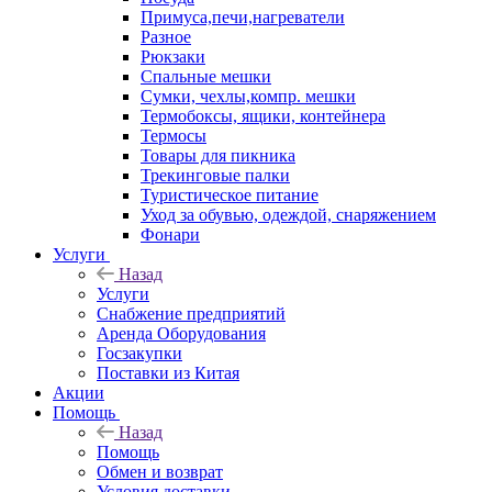
Примуса,печи,нагреватели
Разное
Рюкзаки
Спальные мешки
Сумки, чехлы,компр. мешки
Термобоксы, ящики, контейнера
Термосы
Товары для пикника
Трекинговые палки
Туристическое питание
Уход за обувью, одеждой, снаряжением
Фонари
Услуги
Назад
Услуги
Снабжение предприятий
Аренда Оборудования
Госзакупки
Поставки из Китая
Акции
Помощь
Назад
Помощь
Обмен и возврат
Условия доставки