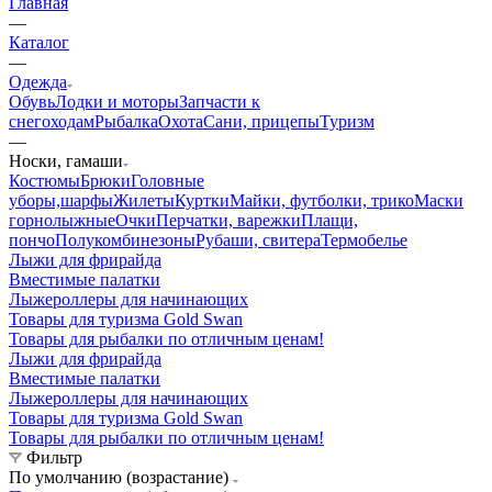
Главная
—
Каталог
—
Одежда
Обувь
Лодки и моторы
Запчасти к
снегоходам
Рыбалка
Охота
Сани, прицепы
Туризм
—
Носки, гамаши
Костюмы
Брюки
Головные
уборы,шарфы
Жилеты
Куртки
Майки, футболки, трико
Маски
горнолыжные
Очки
Перчатки, варежки
Плащи,
пончо
Полукомбинезоны
Рубаши, свитера
Термобелье
Лыжи для фрирайда
Вместимые палатки
Лыжероллеры для начинающих
Товары для туризма Gold Swan
Товары для рыбалки по отличным ценам!
Лыжи для фрирайда
Вместимые палатки
Лыжероллеры для начинающих
Товары для туризма Gold Swan
Товары для рыбалки по отличным ценам!
Фильтр
По умолчанию (возрастание)