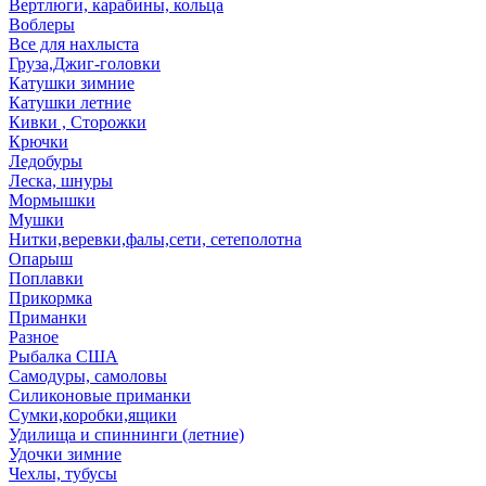
Вертлюги, карабины, кольца
Воблеры
Все для нахлыста
Груза,Джиг-головки
Катушки зимние
Катушки летние
Кивки , Сторожки
Крючки
Ледобуры
Леска, шнуры
Мормышки
Мушки
Нитки,веревки,фалы,сети, сетеполотна
Опарыш
Поплавки
Прикормка
Приманки
Разное
Рыбалка США
Самодуры, самоловы
Силиконовые приманки
Сумки,коробки,ящики
Удилища и спиннинги (летние)
Удочки зимние
Чехлы, тубусы