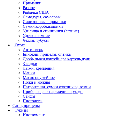
Приманки
Разное
Рыбалка США
Самодуры, самоловы
Силиконовые приманки
Сумки,коробки,ящики
Удилища и спиннинги (летние)
Удочки зимние
Чехлы, тубусы
Охота
Анти-зверь
Бинокли, прицелы, оптика
Дробь,пыжи,контейнера,картечь,пули
Засидки
Лыжи, крепления
Манки
Масло оружейное
Ножи и ножны
Патронташи, сумки охотничьи, ремни
Приборы для снаряжения и ухода
Сейфы
Пистолеты
Сани, прицепы
Туризм
Инструмент