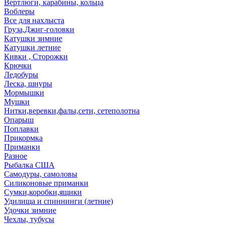
Вертлюги, карабины, кольца
Воблеры
Все для нахлыста
Груза,Джиг-головки
Катушки зимние
Катушки летние
Кивки , Сторожки
Крючки
Ледобуры
Леска, шнуры
Мормышки
Мушки
Нитки,веревки,фалы,сети, сетеполотна
Опарыш
Поплавки
Прикормка
Приманки
Разное
Рыбалка США
Самодуры, самоловы
Силиконовые приманки
Сумки,коробки,ящики
Удилища и спиннинги (летние)
Удочки зимние
Чехлы, тубусы