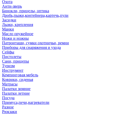
Охота
Анти-зверь
Бинокли, прицелы, оптика
Дробь,пыжи,контейнера,картечь,пули
Засидки
Лыжи, крепления
Манки
Масло оружейное
Ножи и ножны
Патронташи, сумки охотничьи, ремни
Приборы для снаряжения и ухода
Сейфы
Пистолеты
Сани, прицепы
Туризм
Инструмент
Кемпинговая мебель
Коврики, сиденья
Матрасы
Палатки зимние
Палатки летние
Посуда
Примуса,печи,нагреватели
Разное
Рюкзаки