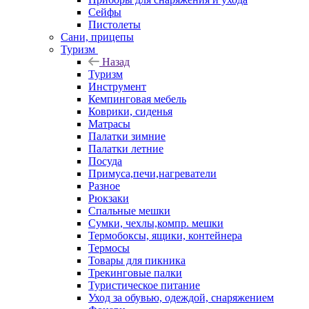
Сейфы
Пистолеты
Сани, прицепы
Туризм
Назад
Туризм
Инструмент
Кемпинговая мебель
Коврики, сиденья
Матрасы
Палатки зимние
Палатки летние
Посуда
Примуса,печи,нагреватели
Разное
Рюкзаки
Спальные мешки
Сумки, чехлы,компр. мешки
Термобоксы, ящики, контейнера
Термосы
Товары для пикника
Трекинговые палки
Туристическое питание
Уход за обувью, одеждой, снаряжением