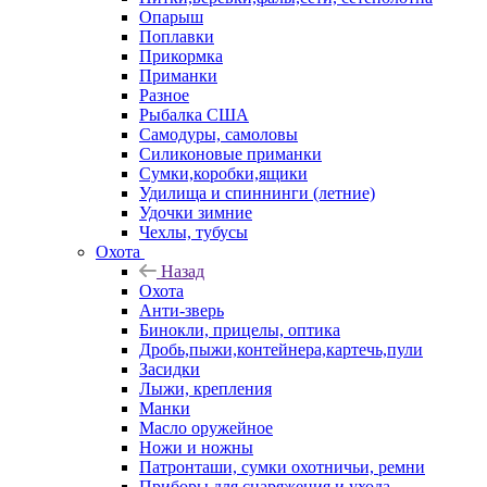
Опарыш
Поплавки
Прикормка
Приманки
Разное
Рыбалка США
Самодуры, самоловы
Силиконовые приманки
Сумки,коробки,ящики
Удилища и спиннинги (летние)
Удочки зимние
Чехлы, тубусы
Охота
Назад
Охота
Анти-зверь
Бинокли, прицелы, оптика
Дробь,пыжи,контейнера,картечь,пули
Засидки
Лыжи, крепления
Манки
Масло оружейное
Ножи и ножны
Патронташи, сумки охотничьи, ремни
Приборы для снаряжения и ухода