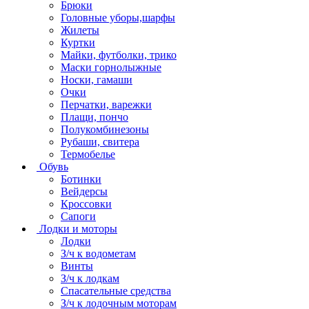
Брюки
Головные уборы,шарфы
Жилеты
Куртки
Майки, футболки, трико
Маски горнолыжные
Носки, гамаши
Очки
Перчатки, варежки
Плащи, пончо
Полукомбинезоны
Рубаши, свитера
Термобелье
Обувь
Ботинки
Вейдерсы
Кроссовки
Сапоги
Лодки и моторы
Лодки
З/ч к водометам
Винты
З/ч к лодкам
Спасательные средства
З/ч к лодочным моторам