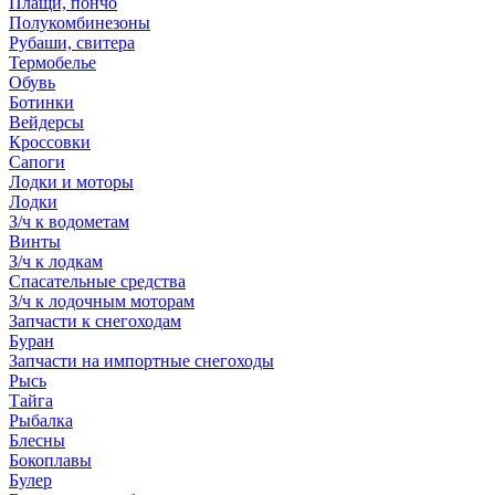
Плащи, пончо
Полукомбинезоны
Рубаши, свитера
Термобелье
Обувь
Ботинки
Вейдерсы
Кроссовки
Сапоги
Лодки и моторы
Лодки
З/ч к водометам
Винты
З/ч к лодкам
Спасательные средства
З/ч к лодочным моторам
Запчасти к снегоходам
Буран
Запчасти на импортные снегоходы
Рысь
Тайга
Рыбалка
Блесны
Бокоплавы
Булер