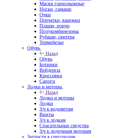
Маски горнолыжные
Носки, гамаши
Очки
Перчатки, варежки
Плащи, пончо
Полукомбинезоны
Рубаши, свитера
Термобелье
Обувь
Назад
Обувь
Ботинки
Вейдерсы
Кроссовки
Сапоги
Лодки и моторы
Назад
Лодки и моторы
Лодки
З/ч к водометам
Винты
З/ч к лодкам
Спасательные средства
З/ч к лодочным моторам
Запчасти к снегоходам