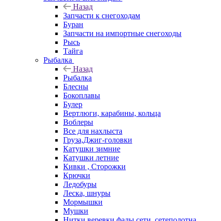
Назад
Запчасти к снегоходам
Буран
Запчасти на импортные снегоходы
Рысь
Тайга
Рыбалка
Назад
Рыбалка
Блесны
Бокоплавы
Булер
Вертлюги, карабины, кольца
Воблеры
Все для нахлыста
Груза,Джиг-головки
Катушки зимние
Катушки летние
Кивки , Сторожки
Крючки
Ледобуры
Леска, шнуры
Мормышки
Мушки
Нитки,веревки,фалы,сети, сетеполотна