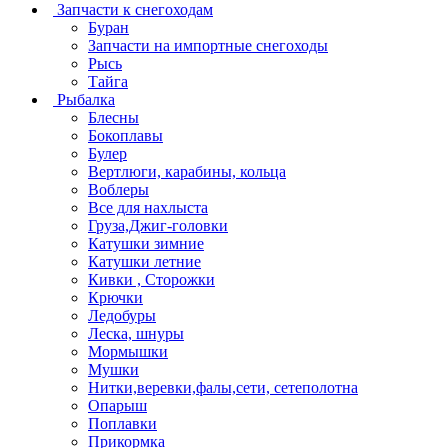
Запчасти к снегоходам
Буран
Запчасти на импортные снегоходы
Рысь
Тайга
Рыбалка
Блесны
Бокоплавы
Булер
Вертлюги, карабины, кольца
Воблеры
Все для нахлыста
Груза,Джиг-головки
Катушки зимние
Катушки летние
Кивки , Сторожки
Крючки
Ледобуры
Леска, шнуры
Мормышки
Мушки
Нитки,веревки,фалы,сети, сетеполотна
Опарыш
Поплавки
Прикормка