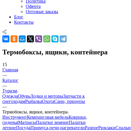
Политика
Оферта
Оптовые заказы
Блог
Контакты
Термобоксы, ящики, контейнера
15
Главная
—
Каталог
—
Туризм
Одежда
Обувь
Лодки и моторы
Запчасти к
снегоходам
Рыбалка
Охота
Сани, прицепы
—
Термобоксы, ящики, контейнера
Инструмент
Кемпинговая мебель
Коврики,
сиденья
Матрасы
Палатки зимние
Палатки
летние
Посуда
Примуса,печи,нагреватели
Разное
Рюкзаки
Спальн