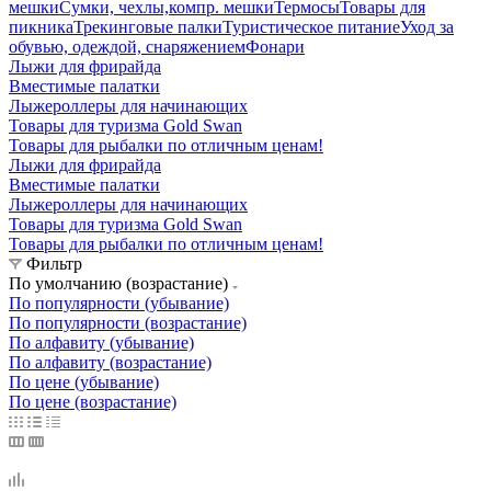
мешки
Сумки, чехлы,компр. мешки
Термосы
Товары для
пикника
Трекинговые палки
Туристическое питание
Уход за
обувью, одеждой, снаряжением
Фонари
Лыжи для фрирайда
Вместимые палатки
Лыжероллеры для начинающих
Товары для туризма Gold Swan
Товары для рыбалки по отличным ценам!
Лыжи для фрирайда
Вместимые палатки
Лыжероллеры для начинающих
Товары для туризма Gold Swan
Товары для рыбалки по отличным ценам!
Фильтр
По умолчанию (возрастание)
По популярности (убывание)
По популярности (возрастание)
По алфавиту (убывание)
По алфавиту (возрастание)
По цене (убывание)
По цене (возрастание)