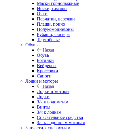
Маски горнолыжные
Носки, гамаши
Очки
Перчатки, варежки
Плащи, пончо
Полукомбинезоны
Рубаши, свитера
Термобелье
Обувь
Назад
Обувь
Ботинки
Вейдерсы
Кроссовки
Сапоги
Лодки и моторы
Назад
Лодки и моторы
Лодки
З/ч к водометам
Винты
З/ч к лодкам
Спасательные средства
З/ч к лодочным моторам
Запчасти к снегоходам