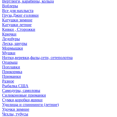
Вертлюги, карабины, кольца
Воблеры
Все для нахлыста
Груза,Джиг-головки
Катушки зимние
Катушки летние
Кивки , Сторожки
Крючки
Ледобуры
Леска, шнуры
Мормышки
Мушки
Нитки,веревки,фалы,сети, сетеполотна
Опарыш
Поплавки
Прикормка
Приманки
Разное
Рыбалка США
Самодуры, самоловы
Силиконовые приманки
Сумки,коробки,ящики
Удилища и спиннинги (летние)
Удочки зимние
Чехлы, тубусы