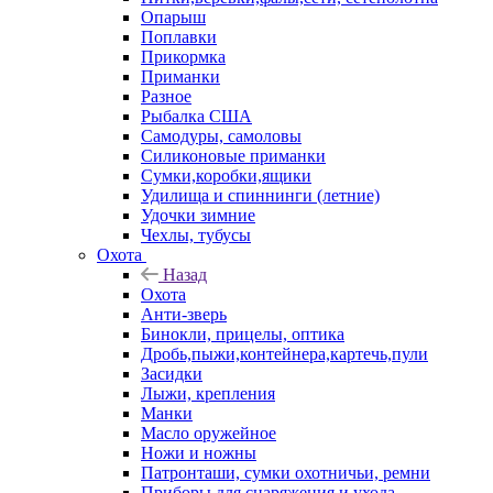
Опарыш
Поплавки
Прикормка
Приманки
Разное
Рыбалка США
Самодуры, самоловы
Силиконовые приманки
Сумки,коробки,ящики
Удилища и спиннинги (летние)
Удочки зимние
Чехлы, тубусы
Охота
Назад
Охота
Анти-зверь
Бинокли, прицелы, оптика
Дробь,пыжи,контейнера,картечь,пули
Засидки
Лыжи, крепления
Манки
Масло оружейное
Ножи и ножны
Патронташи, сумки охотничьи, ремни
Приборы для снаряжения и ухода