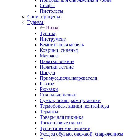
Сейфы
Пистолеты
Сани, прицепы
Туризм
Назад
Туризм
Инструмент
Кемпинговая мебель
Коврики, сиденья
Матрасы
Палатки зимние
Палатки летние
Посуда
Примуса,печи,нагреватели
Разное
Рюкзаки
Спальные мешки
Сумки, чехлы,компр. мешки
Термобоксы, ящики, контейнера
Термосы
Товары для пикника
Трекинговые палки
Туристическое питание
Уход за обувью, одеждой, снаряжением