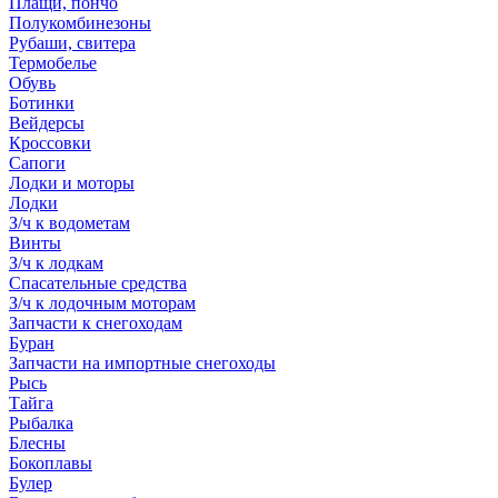
Плащи, пончо
Полукомбинезоны
Рубаши, свитера
Термобелье
Обувь
Ботинки
Вейдерсы
Кроссовки
Сапоги
Лодки и моторы
Лодки
З/ч к водометам
Винты
З/ч к лодкам
Спасательные средства
З/ч к лодочным моторам
Запчасти к снегоходам
Буран
Запчасти на импортные снегоходы
Рысь
Тайга
Рыбалка
Блесны
Бокоплавы
Булер