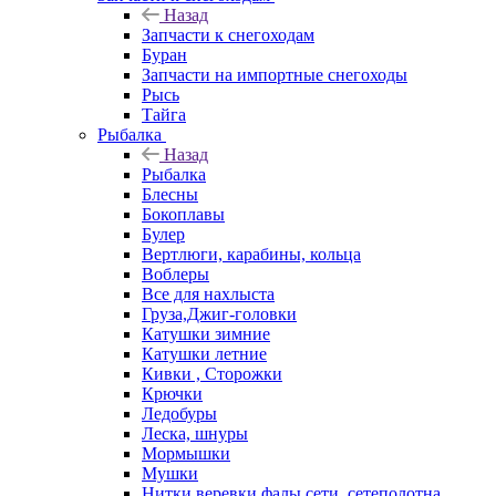
Назад
Запчасти к снегоходам
Буран
Запчасти на импортные снегоходы
Рысь
Тайга
Рыбалка
Назад
Рыбалка
Блесны
Бокоплавы
Булер
Вертлюги, карабины, кольца
Воблеры
Все для нахлыста
Груза,Джиг-головки
Катушки зимние
Катушки летние
Кивки , Сторожки
Крючки
Ледобуры
Леска, шнуры
Мормышки
Мушки
Нитки,веревки,фалы,сети, сетеполотна