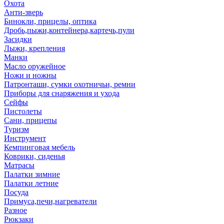
Охота
Анти-зверь
Бинокли, прицелы, оптика
Дробь,пыжи,контейнера,картечь,пули
Засидки
Лыжи, крепления
Манки
Масло оружейное
Ножи и ножны
Патронташи, сумки охотничьи, ремни
Приборы для снаряжения и ухода
Сейфы
Пистолеты
Сани, прицепы
Туризм
Инструмент
Кемпинговая мебель
Коврики, сиденья
Матрасы
Палатки зимние
Палатки летние
Посуда
Примуса,печи,нагреватели
Разное
Рюкзаки